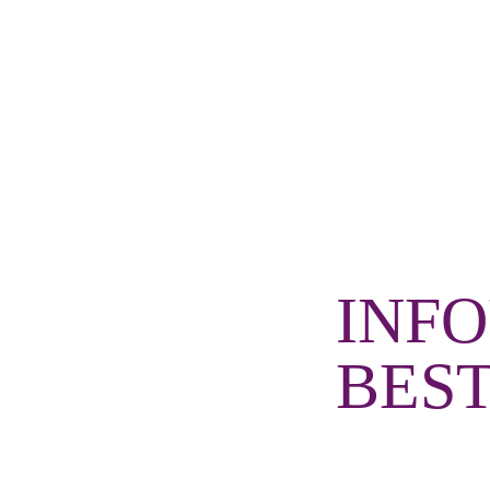
INF
BES