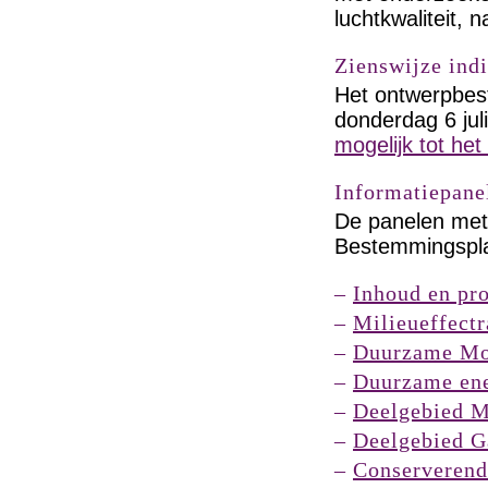
luchtkwaliteit,
Zienswijze ind
Het ontwerpbes
donderdag 6 jul
mogelijk tot het
Informatiepane
De panelen met 
Bestemmingspla
–
Inhoud en p
–
Milieueffect
–
Duurzame Mob
–
Duurzame ene
–
Deelgebied 
–
Deelgebied G
–
Conserverend