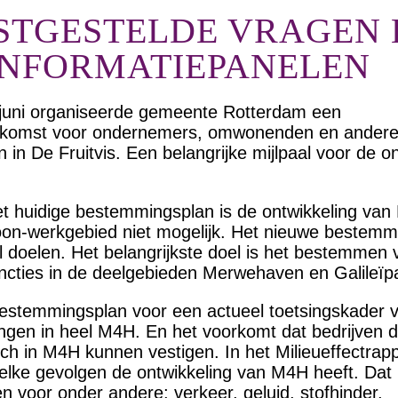
STGESTELDE VRAGEN 
INFORMATIEPANELEN
uni organiseerde gemeente Rotterdam een
enkomst voor ondernemers, omwonenden en ander
 in De Fruitvis. Een belangrijke mijlpaal voor de o
t huidige bestemmingsplan is de ontwikkeling va
oon-werkgebied niet mogelijk. Het nieuwe bestemm
l doelen. Het belangrijkste doel is het bestemmen 
uncties in de deelgebieden Merwehaven en Galileïp
estemmingsplan voor een actueel toetsingskader 
gen in heel M4H. En het voorkomt dat bedrijven d
ich in M4H kunnen vestigen. In het Milieueffectra
elke gevolgen de ontwikkeling van M4H heeft. Dat
 voor onder andere; verkeer, geluid, stofhinder,