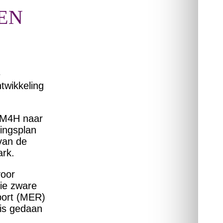
EN
e
ntwikkeling
n M4H naar
ingsplan
van de
ark.
voor
ie zware
pport (MER)
 is gedaan