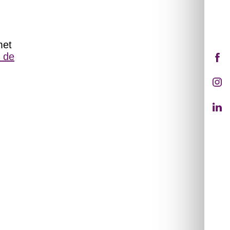
met
n de