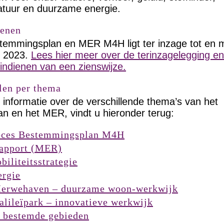
 natuur en duurzame energie.
ienen
temmingsplan en MER M4H ligt ter inzage tot en 
i 2023.
Lees hier meer over de terinzagelegging e
 indienen van een zienswijze.
len per thema
informatie over de verschillende thema’s van het
n en het MER, vindt u hieronder terug:
roces Bestemmingsplan M4H
rapport (MER)
iliteitsstrategie
rgie
Merwehaven – duurzame woon-werkwijk
alileïpark – innovatieve werkwijk
 bestemde gebieden