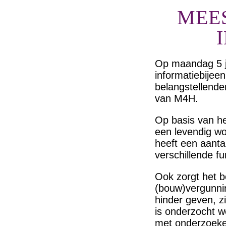
MEE
Op maandag 5 j
informatiebije
belangstellenden
van M4H.
Op basis van he
een levendig w
heeft een aanta
verschillende f
Ook zorgt het b
(bouw)vergunnin
hinder geven, z
is onderzocht w
met onderzoeken