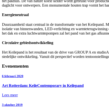
het pakhuis. De van nature koele kelder wordt gebruikt voor producti
daglicht voor ontwerpers. Een monumentale houten trap vormt het hart
Energieneutraal
Duurzaamheid staat centraal in de transformatie van het Keilepand. M
isolatie van binnenwanden, LED-verlichting en warmteterugwinning o
het dak en extra luchtwarmtepompen zal het pand van het gas afkunne
Circulaire gebiedsontwikkeling
Het Keilepand is het resultaat van de drive van GROUP A en studioA
stedelijke ontwikkeling. Vanuit dit perspectief worden tentoonstelli
Evenementen
6 februari 2020
Art Rotterdam: KeileContemporary in Keilepand
Lees meer
3 oktober 2019