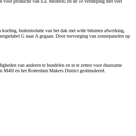
n voor productie van o.a. meubels; en de 1e verdieping met veel
koeling, buitenisolatie van het dak met witte bitumen afwerking,
energielabel G naar A gegaan. Door toevoeging van zonnepanelen op
igheden van anderen te bundelen en in te zetten voor duurzame
van M4H en het Rotterdam Makers District gestimuleerd.