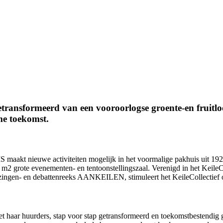
nsformeerd van een vooroorlogse groente-en fruitloo
me toekomst.
akt nieuwe activiteiten mogelijk in het voormalige pakhuis uit 1922
 m2 grote evenementen- en tentoonstellingszaal. Verenigd in het Keile
e lezingen- en debattenreeks AANKEILEN, stimuleert het KeileCollecti
t haar huurders, stap voor stap getransformeerd en toekomstbestendig