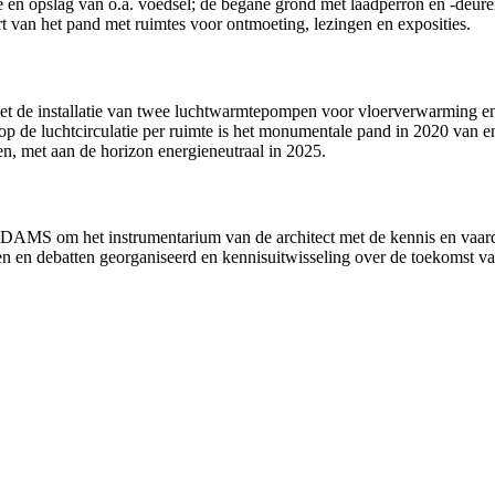
e en opslag van o.a. voedsel; de begane grond met laadperron en -deure
 van het pand met ruimtes voor ontmoeting, lezingen en exposities.
et de installatie van twee luchtwarmtepompen voor vloerverwarming en 
p de luchtcirculatie per ruimte is het monumentale pand in 2020 van 
n, met aan de horizon energieneutraal in 2025.
DAMS om het instrumentarium van de architect met de kennis en vaard
ngen en debatten georganiseerd en kennisuitwisseling over de toekomst 