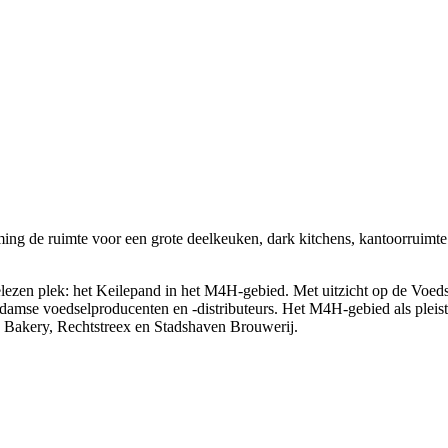
ng de ruimte voor een grote deelkeuken, dark kitchens, kantoorruimte 
gelezen plek: het Keilepand in het M4H-gebied. Met uitzicht op de Voeds
damse voedselproducenten en -distributeurs. Het M4H-gebied als pleiste
s Bakery, Rechtstreex en Stadshaven Brouwerij.