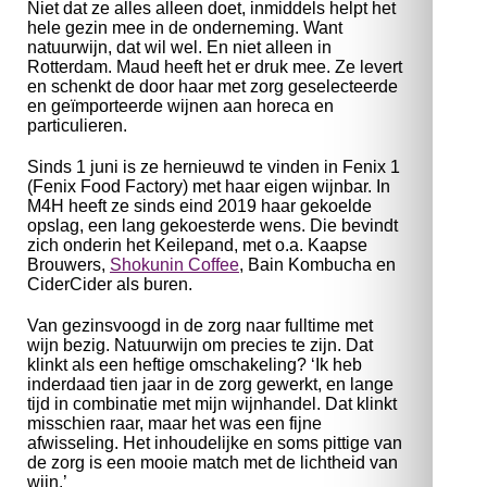
Niet dat ze alles alleen doet, inmiddels helpt het
hele gezin mee in de onderneming. Want
natuurwijn, dat wil wel. En niet alleen in
Rotterdam. Maud heeft het er druk mee. Ze levert
en schenkt de door haar met zorg geselecteerde
en geïmporteerde wijnen aan horeca en
particulieren.
Sinds 1 juni is ze hernieuwd te vinden in Fenix 1
(Fenix Food Factory) met haar eigen wijnbar. In
M4H heeft ze sinds eind 2019 haar gekoelde
opslag, een lang gekoesterde wens. Die bevindt
zich onderin het Keilepand, met o.a. Kaapse
Brouwers,
Shokunin Coffee
, Bain Kombucha en
CiderCider als buren.
Van gezinsvoogd in de zorg naar fulltime met
wijn bezig. Natuurwijn om precies te zijn. Dat
klinkt als een heftige omschakeling? ‘Ik heb
inderdaad tien jaar in de zorg gewerkt, en lange
tijd in combinatie met mijn wijnhandel. Dat klinkt
misschien raar, maar het was een fijne
afwisseling. Het inhoudelijke en soms pittige van
de zorg is een mooie match met de lichtheid van
wijn.’