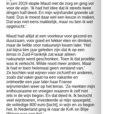
In juni 2019 stopte Maud met de zorg en ging vol
voor de wijn. ‘Ik had het idee dat ik steeds twee
dingen half deed. En mijn wijnhandel groeide uit
hard. Dus ik moest daar wel een keuze in maken.
Dat was niet eens makkelijk, maar nu ben ik wel
opgelucht.’
Maud had altijd al een voorkeur voor gezond en
duurzaam, voor goed en lekker eten en drinken,
maar de liefde voor natuurwijn kwam later. ‘Het
zal bijna tien jaar geleden zijn dat ik op een
terras in Zuid-Frankrijk zat waar alleen
natuurwijn werd geschonken. Toen ik dat proefde
was ik verkocht. Wilde nooit meer anders. Maar
ik had er toen helemaal geen verstand van.’
Ze kochten wat wijnen voor zichzelf en anderen,
zoals dat vaker gaat na een vakantie en
ontmoette een jaar later haar Franse
wijnvrienden weer op het terras. ‘Ze merkten mijn
enthousiasme en vroegen waarom ik zelf niet
iets in de wijn begon. En dat deed ik. Ik bezocht
veel wijnboeren, investeerde al mijn spaargeld,
de volledige 800 euro [lacht], in wijn en zo begon
het. In Nederland ging ik naar de KvK en Blije
Wijnen was een feit.’