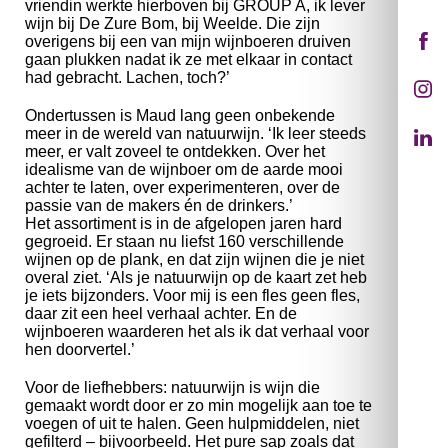
vriendin werkte hierboven bij GROUP A, ik lever
wijn bij De Zure Bom, bij Weelde. Die zijn
overigens bij een van mijn wijnboeren druiven
gaan plukken nadat ik ze met elkaar in contact
had gebracht. Lachen, toch?’
Ondertussen is Maud lang geen onbekende
meer in de wereld van natuurwijn. ‘Ik leer steeds
meer, er valt zoveel te ontdekken. Over het
idealisme van de wijnboer om de aarde mooi
achter te laten, over experimenteren, over de
passie van de makers én de drinkers.’
Het assortiment is in de afgelopen jaren hard
gegroeid. Er staan nu liefst 160 verschillende
wijnen op de plank, en dat zijn wijnen die je niet
overal ziet. ‘Als je natuurwijn op de kaart zet heb
je iets bijzonders. Voor mij is een fles geen fles,
daar zit een heel verhaal achter. En de
wijnboeren waarderen het als ik dat verhaal voor
hen doorvertel.’
Voor de liefhebbers: natuurwijn is wijn die
gemaakt wordt door er zo min mogelijk aan toe te
voegen of uit te halen. Geen hulpmiddelen, niet
gefilterd – bijvoorbeeld. Het pure sap zoals dat