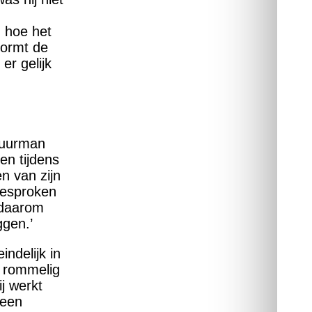
 hoe het
vormt de
er gelijk
 Buurman
en tijdens
n van zijn
gesproken
 daarom
ggen.’
ndelijk in
t rommelig
ij werkt
 een