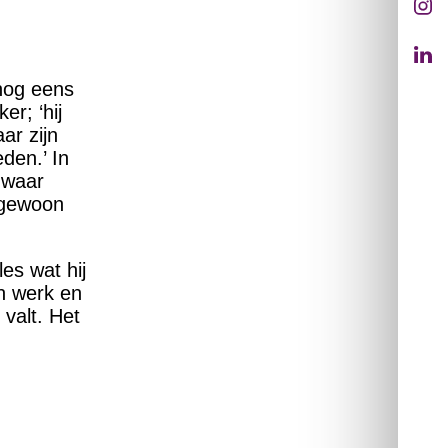
nog eens
r; ‘hij
ar zijn
den.’ In
 waar
 gewoon
es wat hij
jn werk en
 valt. Het