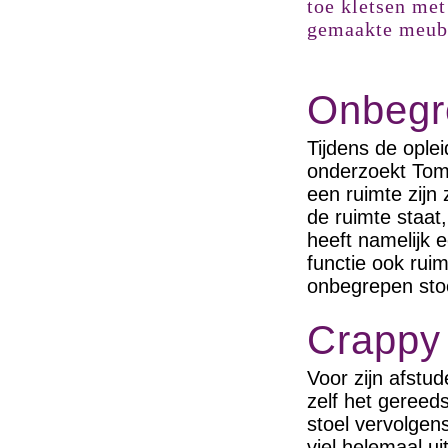
toe kletsen met
gemaakte meube
Onbegr
Tijdens de opl
onderzoekt Tomá
een ruimte zijn
de ruimte staat,
heeft namelijk 
functie ook rui
onbegrepen stoe
Crappy 
Voor zijn afstud
zelf het gereed
stoel vervolgens
viel helemaal u