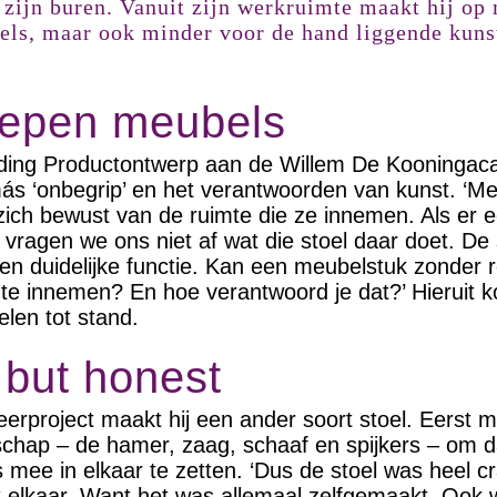
 zijn buren. Vanuit zijn werkruimte maakt hij op
ls, maar ook minder voor de hand liggende kuns
epen meubels
eiding Productontwerp aan de Willem De Kooninga
s ‘onbegrip’ en het verantwoorden van kunst. ‘Me
 zich bewust van de ruimte die ze innemen. Als er e
 vragen we ons niet af wat die stoel daar doet. De 
een duidelijke functie. Kan een meubelstuk zonder 
mte innemen? En hoe verantwoord je dat?’ Hieruit k
len tot stand.
but honest
eerproject maakt hij een ander soort stoel. Eerst m
schap – de hamer, zaag, schaaf en spijkers – om 
 mee in elkaar te zetten. ‘Dus de stoel was heel cr
it elkaar. Want het was allemaal zelfgemaakt. Ook w