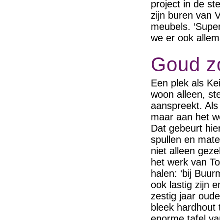
project in de s
zijn buren van 
meubels. ‘Super
we er ook allem
Goud z
Een plek als Kei
woon alleen, ste
aanspreekt. Als
maar aan het wer
Dat gebeurt hier
spullen en mate
niet alleen geze
het werk van To
halen: ‘bij Buu
ook lastig zijn 
zestig jaar oud
bleek hardhout t
enorme tafel v