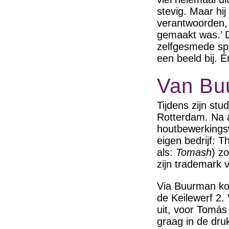
stevig. Maar hij
verantwoorden,
gemaakt was.’ 
zelfgesmede spij
een beeld bij. 
Van Bu
Tijdens zijn st
Rotterdam. Na af
houtbewerkingsw
eigen bedrijf:
als:
Tomash
) z
zijn trademark 
Via Buurman kom
de Keilewerf 2.
uit, voor Tomás 
graag in de dru