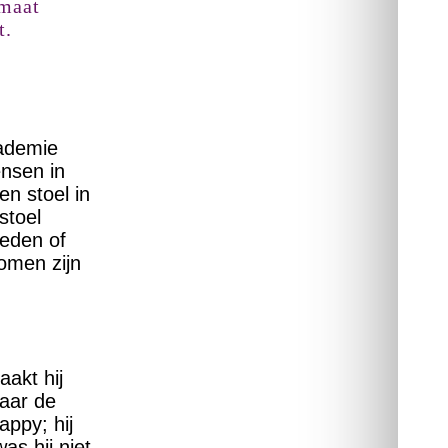
 maat
t.
cademie
nsen in
en stoel in
stoel
reden of
omen zijn
aakt hij
daar de
appy; hij
as hij niet