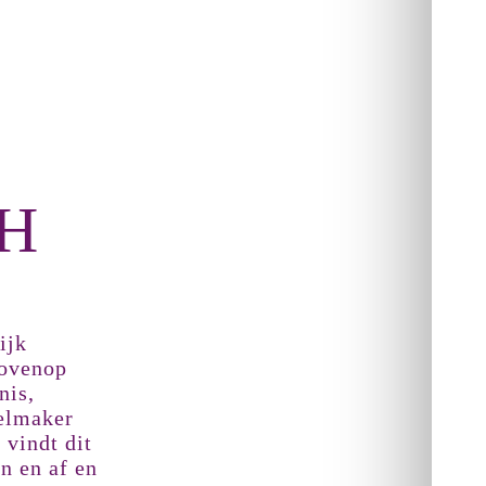
H
ijk
bovenop
nis,
belmaker
vindt dit
n en af en