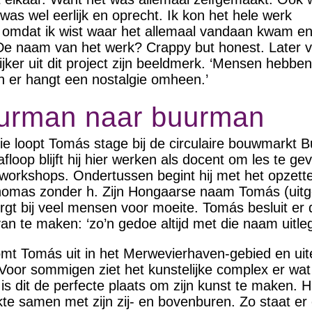
 was wel eerlijk en oprecht. Ik kon het hele werk
 omdat ik wist waar het allemaal vandaan kwam en
De naam van het werk? Crappy but honest. Later 
ker uit dit project zijn beeldmerk. ‘Mensen hebben 
Én er hangt een nostalgie omheen.’
urman naar buurman
udie loopt Tomás stage bij de circulaire bouwmarkt
loop blijft hij hier werken als docent om les te gev
orkshops. Ondertussen begint hij met het opzette
 Thomas zonder h. Zijn Hongaarse naam Tomás (uit
orgt bij veel mensen voor moeite. Tomás besluit er
van te maken: ‘zo’n gedoe altijd met die naam uitle
t Tomás uit in het Merwevierhaven-gebied en uitei
 Voor sommigen ziet het kunstelijke complex er wa
is dit de perfecte plaats om zijn kunst te maken. H
kte samen met zijn zij- en bovenburen. Zo staat er