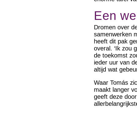
Een wer
Dromen over de
samenwerken met
heeft dit pak g
overal. ‘Ik zou
de toekomst zou
ieder uur van d
altijd wat gebeur
Waar Tomás zich 
maakt langer voo
geeft deze door.
allerbelangrijkst