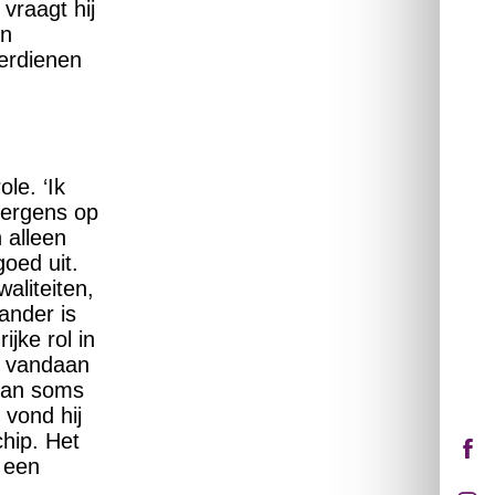
vraagt hij
jn
erdienen
le. ‘Ik
e ergens op
 alleen
goed uit.
aliteiten,
ander is
jke rol in
an vandaan
 kan soms
 vond hij
chip. Het
r een