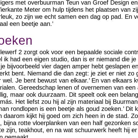
teigers met overbuurman Teun van Groef Design en 
Vierkante Meter om hulp tijdens het plaatsen van zi
leuk, zo zijn we echt samen een dag op pad. En v
aal een beetje aan.’
oeken
lewerf 2 zorgt ook voor een bepaalde sociale contro
l ik had een eigen studio, dan is er niemand die j
 je bijvoorbeeld vier dagen amper hebt geslapen en
kt bent. Niemand die dan zegt: je ziet er niet zo 
 wel. Je bent bewust van elkaar.’ En van elkaars kw
rialen. Gereedschap lenen of overnemen van een 
llig, maar ook duurzaam. Dit speelt ook een belangri
más. Het liefst zou hij al zijn materiaal bij Buurm
rman rondlopen is een beetje als goud zoeken.’ Dit
en daarom kijkt hij goed om zich heen in de stad. Zo
e, bijna rotte vloerplanken van een half gezonken s
e zijn, teakhout, en na wat schuurwerk heeft hij e
an gemaakt.