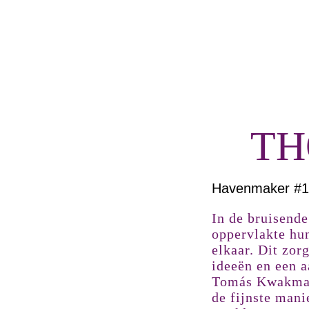
TH
Havenmaker #1
In de bruisend
oppervlakte hu
elkaar. Dit zor
ideeën en een a
Tomás Kwakman,
de fijnste mani