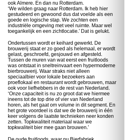
ook Almere. En dan nu Rotterdam.
‘We wilden graag naar Rotterdam. Ik heb hier
gestudeerd en gewoond dus dat voelde als een
goede en logische stap. We zochten een
industriële omgeving met veel ruimte. Maar wel
toegankelijk en een zichtlocatie.’ Dat is gelukt.
Ondertussen wordt er keihard gewerkt. De
brouwerij staat er zo goed als helemaal, er wordt
gelast, geschroefd, gesjouwd en afgesteld.
Tussen de muren van wat eerst een fruitloods
was ontstaat in sneltreinvaart een hypermoderne
bierbrouwerij. Waar straks niet alleen
speciaalbier voor lokale bezoekers aan
proeflokaal en restaurant wordt gebrouwen, maar
ook voor liefhebbers in de rest van Nederland.
‘Onze capaciteit is nu zo groot dat we hiermee
ineens tot de top drie of vier van Nederland
horen, als het gaat om volume in dit segment. En
het grote voordeel is dat we de brouwerij in één
keer volgens de laatste technieken neer konden
zetten. Topkwaliteit materiaal waar we
topkwaliteit bier mee gaan brouwen.’
De oude fruitloods, waar nu Bierfabriek