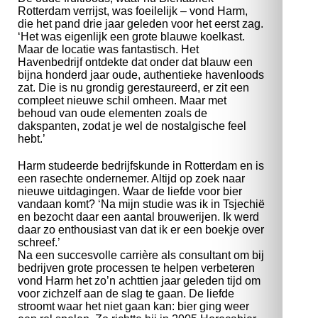
Rotterdam verrijst, was foeilelijk – vond Harm,
die het pand drie jaar geleden voor het eerst zag.
‘Het was eigenlijk een grote blauwe koelkast.
Maar de locatie was fantastisch. Het
Havenbedrijf ontdekte dat onder dat blauw een
bijna honderd jaar oude, authentieke havenloods
zat. Die is nu grondig gerestaureerd, er zit een
compleet nieuwe schil omheen. Maar met
behoud van oude elementen zoals de
dakspanten, zodat je wel de nostalgische feel
hebt.’
Harm studeerde bedrijfskunde in Rotterdam en is
een rasechte ondernemer. Altijd op zoek naar
nieuwe uitdagingen. Waar de liefde voor bier
vandaan komt? ‘Na mijn studie was ik in Tsjechië
en bezocht daar een aantal brouwerijen. Ik werd
daar zo enthousiast van dat ik er een boekje over
schreef.’
Na een succesvolle carrière als consultant om bij
bedrijven grote processen te helpen verbeteren
vond Harm het zo’n achttien jaar geleden tijd om
voor zichzelf aan de slag te gaan. De liefde
stroomt waar het niet gaan kan: bier ging weer