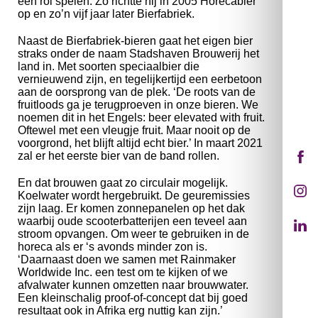
een rol spelen. Zo richtte hij in 2005 Horecabier
op en zo’n vijf jaar later Bierfabriek.
Naast de Bierfabriek-bieren gaat het eigen bier
straks onder de naam Stadshaven Brouwerij het
land in. Met soorten speciaalbier die
vernieuwend zijn, en tegelijkertijd een eerbetoon
aan de oorsprong van de plek. ‘De roots van de
fruitloods ga je terugproeven in onze bieren. We
noemen dit in het Engels: beer elevated with fruit.
Oftewel met een vleugje fruit. Maar nooit op de
voorgrond, het blijft altijd echt bier.’ In maart 2021
zal er het eerste bier van de band rollen.
En dat brouwen gaat zo circulair mogelijk.
Koelwater wordt hergebruikt. De geuremissies
zijn laag. Er komen zonnepanelen op het dak
waarbij oude scooterbatterijen een teveel aan
stroom opvangen. Om weer te gebruiken in de
horeca als er ‘s avonds minder zon is.
‘Daarnaast doen we samen met Rainmaker
Worldwide Inc. een test om te kijken of we
afvalwater kunnen omzetten naar brouwwater.
Een kleinschalig proof-of-concept dat bij goed
resultaat ook in Afrika erg nuttig kan zijn.’