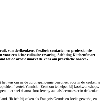
ik van deelkeukens, flexibele contacten en professionele
 voor een échte culinaire ervaring. Stichting KitchenSmart
tand tot de arbeidsmarkt de kans om praktische horeca-
ig het was om na de coronapandemie personeel voor in de keuken te
pleiden,’ vertelt Yannick. ‘Eerst om te helpen bij kookworkshops,
pen, niet snel daarna sloot Jeremy aan als leermeester in de keuken.
nland. ‘Ik heb bij zaken als François Geurds en Joelia gewerkt, en