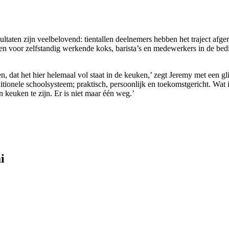
sultaten zijn veelbelovend: tientallen deelnemers hebben het traject af
en voor zelfstandig werkende koks, barista’s en medewerkers in de bed
n, dat het hier helemaal vol staat in de keuken,’ zegt Jeremy met een gl
raditionele schoolsysteem; praktisch, persoonlijk en toekomstgericht. Wat
en keuken te zijn. Er is niet maar één weg.’
i