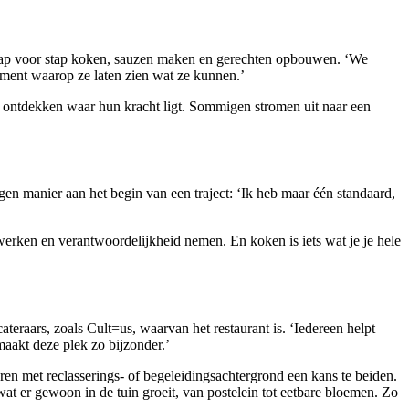
rs stap voor stap koken, sauzen maken en gerechten opbouwen. ‘We
moment waarop ze laten zien wat ze kunnen.’
en ontdekken waar hun kracht ligt. Sommigen stromen uit naar een
gen manier aan het begin van een traject: ‘Ik heb maar één standaard,
erken en verantwoordelijkheid nemen. En koken is iets wat je je hele
eraars, zoals Cult=us, waarvan het restaurant is. ‘Iedereen helpt
maakt deze plek zo bijzonder.’
n met reclasserings- of begeleidingsachtergrond een kans te beiden.
at er gewoon in de tuin groeit, van postelein tot eetbare bloemen. Zo