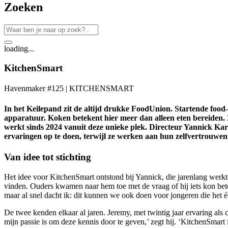
Zoeken
loading...
KitchenSmart
Havenmaker #125 | KITCHENSMART
In het Keilepand zit de altijd drukke FoodUnion. Startende food
apparatuur. Koken betekent hier meer dan alleen eten bereiden. 
werkt sinds 2024 vanuit deze unieke plek. Directeur Yannick Kar
ervaringen op te doen, terwijl ze werken aan hun zelfvertrouw
Van idee tot stichting
Het idee voor KitchenSmart ontstond bij Yannick, die jarenlang werk
vinden. Ouders kwamen naar hem toe met de vraag of hij iets kon bete
maar al snel dacht ik: dit kunnen we ook doen voor jongeren die het éc
De twee kenden elkaar al jaren. Jeremy, met twintig jaar ervaring als 
mijn passie is om deze kennis door te geven,’ zegt hij. ‘KitchenSmart 