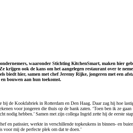
-ondernemers, waaronder Stichting KitchenSmart, maken hier gebru
Ze krijgen ook de kans om het aangelegen restaurant over te nemen
els biedt hier, samen met chef Jeremy Rijke, jongeren met een afs
en en bouwen aan hun toekomst.
te bij de Kookfabriek in Rotterdam en Den Haag. Daar zag hij hoe last
kenen voor jongeren die thuis op de bank zaten. ‘Toen ben ik ze gaan o
ht nodig hebben.’ Samen met zijn collega Ingrid zette hij de eerste stap
chef en patissier, werkte in verschillende topkeukens in binnen- en buie
is voor mij de perfecte plek om dat te doen.’