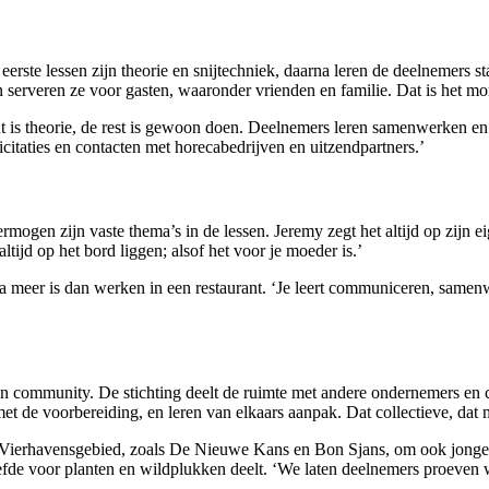
e eerste lessen zijn theorie en snijtechniek, daarna leren de deelneme
 en serveren ze voor gasten, waaronder vrienden en familie. Dat is het 
cent is theorie, de rest is gewoon doen. Deelnemers leren samenwerken 
icitaties en contacten met horecabedrijven en uitzendpartners.’
mogen zijn vaste thema’s in de lessen. Jeremy zegt het altijd op zijn ei
altijd op het bord liggen; alsof het voor je moeder is.’
a meer is dan werken in een restaurant. ‘Je leert communiceren, samenw
 community. De stichting deelt de ruimte met andere ondernemers en cat
 met de voorbereiding, en leren van elkaars aanpak. Dat collectieve, dat 
-Vierhavensgebied, zoals De Nieuwe Kans en Bon Sjans, om ook jongere
efde voor planten en wildplukken deelt. ‘We laten deelnemers proeven w