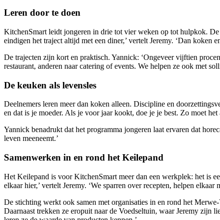
Leren door te doen
KitchenSmart leidt jongeren in drie tot vier weken op tot hulpkok. D
eindigen het traject altijd met een diner,’ vertelt Jeremy. ‘Dan koken
De trajecten zijn kort en praktisch. Yannick: ‘Ongeveer vijftien pro
restaurant, anderen naar catering of events. We helpen ze ook met soll
De keuken als levensles
Deelnemers leren meer dan koken alleen. Discipline en doorzettingsver
en dat is je moeder. Als je voor jaar kookt, doe je je best. Zo moet het 
Yannick benadrukt dat het programma jongeren laat ervaren dat horec
leven meeneemt.’
Samenwerken in en rond het Keilepand
Het Keilepand is voor KitchenSmart meer dan een werkplek: het is een
elkaar hier,’ vertelt Jeremy. ‘We sparren over recepten, helpen elkaar
De stichting werkt ook samen met organisaties in en rond het Merwe
Daarnaast trekken ze eropuit naar de Voedseltuin, waar Jeremy zijn li
leren ze de waarde van producten kennen.’