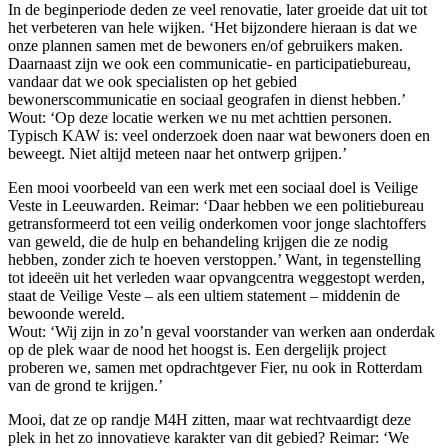
In de beginperiode deden ze veel renovatie, later groeide dat uit tot
het verbeteren van hele wijken. ‘Het bijzondere hieraan is dat we
onze plannen samen met de bewoners en/of gebruikers maken.
Daarnaast zijn we ook een communicatie- en participatiebureau,
vandaar dat we ook specialisten op het gebied
bewonerscommunicatie en sociaal geografen in dienst hebben.’
Wout: ‘Op deze locatie werken we nu met achttien personen.
Typisch KAW is: veel onderzoek doen naar wat bewoners doen en
beweegt. Niet altijd meteen naar het ontwerp grijpen.’
Een mooi voorbeeld van een werk met een sociaal doel is Veilige
Veste in Leeuwarden. Reimar: ‘Daar hebben we een politiebureau
getransformeerd tot een veilig onderkomen voor jonge slachtoffers
van geweld, die de hulp en behandeling krijgen die ze nodig
hebben, zonder zich te hoeven verstoppen.’ Want, in tegenstelling
tot ideeën uit het verleden waar opvangcentra weggestopt werden,
staat de Veilige Veste – als een ultiem statement – middenin de
bewoonde wereld.
Wout: ‘Wij zijn in zo’n geval voorstander van werken aan onderdak
op de plek waar de nood het hoogst is. Een dergelijk project
proberen we, samen met opdrachtgever Fier, nu ook in Rotterdam
van de grond te krijgen.’
Mooi, dat ze op randje M4H zitten, maar wat rechtvaardigt deze
plek in het zo innovatieve karakter van dit gebied? Reimar: ‘We