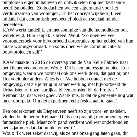
ontplooien eigen initiatieven en ontwikkelen nog niet bestaande
bedrijfsmodellen. Zo bedachten we een supermarkt voor het
verduurzamen van woningen. En het concept wijkbedrijf: een
initiatief dat economisch perspectief biedt aan sociaal minder
bedeelden.’
KAW werkt landelijk, en met sommige van die methodieken ook
wereldwijd. Hun aanpak is breed. Wout: ‘Zo doen we veel
vooronderzoek voor bijvoorbeeld corporaties op het gebied van hun
totale woningvoorraad. En soms doen we de communicatie bij
bouwprojecten zelf.’
KAW maakte in 2016 de overstap van de Van Nelle Fabriek naar
het Diepenveengebouw. Wout: ‘Dit is een interessant gebied. Een
omgeving waarin we normaal ook ons werk doen, dat past bij ons.
Het voelt hier anders. Alles is er. We hebben contact met de
omgeving, dat zie je terug in samenwerking met bijvoorbeeld de
Urbanisten of onze jaarlijkse bijeenkomsten bij de Fruitvis.’
Reimar: ‘Ja, dat werkt goed. Wat ik mis, is dat de gemeente nog wat
meer doorpakt. Om het experiment écht fysiek aan te gaan.’
Een onderkomen als Diepenveen heeft zo zijn voor- en nadelen,
vinden beide heren. Reimar: ‘Dit is een prachtig monument op een
fantastische plek. Maar zo’n pand verdient wel wat onderhoud en
het is jammer dat dat nu niet gebeurt.’
Wout: ‘Ik weet zeker dat wij, als ze ons onze gang laten gaan, dit