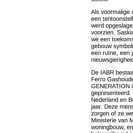
Als voormalige 
een tentoonstel
werd opgeslage
voorzien. Saski
we een toekoms
gebouw symboli
een ruïne, een 
nieuwsgierighei
De IABR bestaat
Ferro Gashouder 
GENERATION in 
gepresenteerd. 
Nederland en Be
jaar. Deze men
zorgen of ze wel
Ministerie van 
woningbouw, ene