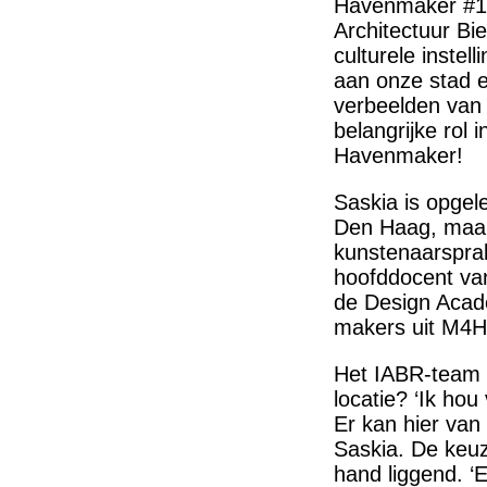
Havenmaker #110
Architectuur Bie
culturele inste
aan onze stad e
verbeelden van 
belangrijke rol
Havenmaker!
Saskia is opgel
Den Haag, maar 
kunstenaarsprak
hoofddocent van
de Design Acade
makers uit M4H 
Het IABR-team w
locatie? ‘Ik hou
Er kan hier van
Saskia. De keu
hand liggend. ‘