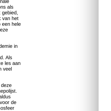
onale
ons als
t gebied,
k van het
p een hele
deze
demie in
d. Als
ze les aan
n veel
m deze
polijst.
aldus
voor de
mosfeer