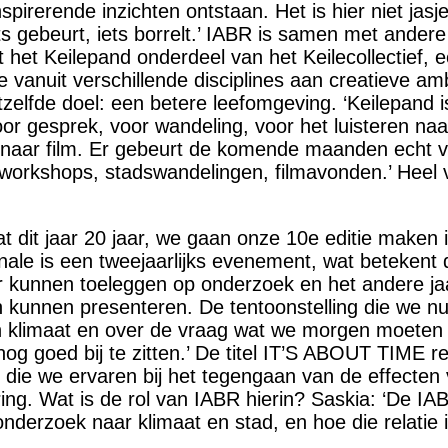
spirerende inzichten ontstaan. Het is hier niet jasje
ets gebeurt, iets borrelt.’ IABR is samen met andere
 het Keilepand onderdeel van het Keilecollectief, 
e vanuit verschillende disciplines aan creatieve amb
zelfde doel: een betere leefomgeving. ‘Keilepand i
oor gesprek, voor wandeling, voor het luisteren naa
n naar film. Er gebeurt de komende maanden echt v
rworkshops, stadswandelingen, filmavonden.’ Heel v
t dit jaar 20 jaar, we gaan onze 10e editie maken 
nale is een tweejaarlijks evenement, wat betekent 
r kunnen toeleggen op onderzoek en het andere ja
n kunnen presenteren. De tentoonstelling die we 
 en klimaat en over de vraag wat we morgen moete
nog goed bij te zitten.’ De titel IT’S ABOUT TIME re
k die we ervaren bij het tegengaan van de effecten
ing. Wat is de rol van IABR hierin? Saskia: ‘De IA
nderzoek naar klimaat en stad, en hoe die relatie 