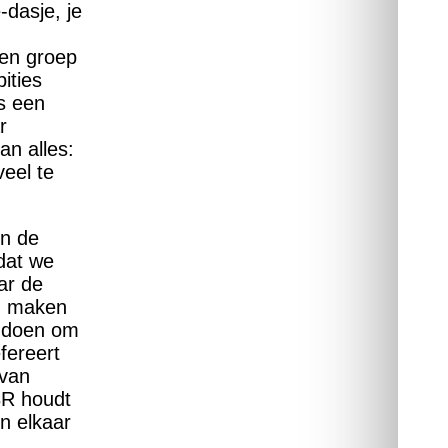
-dasje, je
een groep
ities
s een
r
an alles:
eel te
in de
dat we
ar de
nu maken
n doen om
fereert
 van
BR houdt
in elkaar