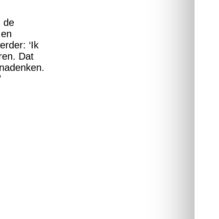
, de
 en
erder: ‘Ik
ren. Dat
 nadenken.
’