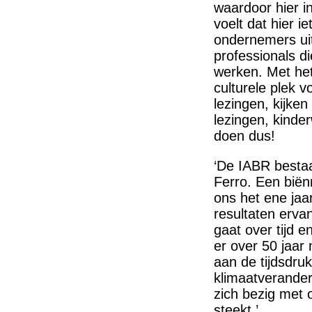
waardoor hier in
voelt dat hier i
ondernemers uit
professionals di
werken. Met het
culturele plek v
lezingen, kijke
lezingen, kinde
doen dus!
‘De IABR bestaa
Ferro. Een biën
ons het ene jaa
resultaten erva
gaat over tijd
er over 50 jaar 
aan de tijdsdru
klimaatverander
zich bezig met o
steekt.’