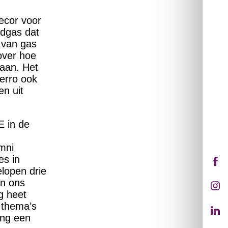
ecor voor
rdgas dat
 van gas
over hoe
aan. Het
erro ook
n uit
E in de
mni
es in
lopen drie
en ons
g heet
 thema’s
ing een