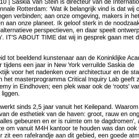
 | Saskia Van Stein is directeur van de Internati
nnale Rotterdam: ‘Wat ik belangrijk vind is dat wij 
llingen verbinden; aan onze omgeving, makers in he
n aan onze planeet. Ik geloof sterk in de noodzaa
alternatieve perspectieven, en daar speelt ontwer
 in’. IT’S ABOUT TIME dat wij in gesprek gaan met 
eid tot beeldend kunstenaar aan de Koninklijke Aca
tijdens een jaar in New York verruilde Saskia de
tijk voor het nadenken over architectuur en de sta
 het masterprogramma Critical Inquiry Lab geeft 
my in Eindhoven; een plek waar ook de ‘roots’ va
liggen.
erkt sinds 2,5 jaar vanuit het Keilepand. Waaro
 van de esthetiek van de haven: groot, rauw en onge
 alles gebeuren en er is ruimte om te dagdromen’, 
ze om vanuit M4H kantoor te houden was dan ook 
Er zit een rafelrandje aan dit gebied, een goede at