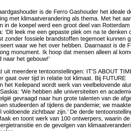
aardgashouder is de Ferro Gashouder het ideale d
ling met klimaatverandering als thema. Met het aa
n in de koepel werd een groot deel van Rotterdam
a: ‘Dit leek me een gepaste plek om na te denken 
t zonder fossiele brandstoffen tegemoet kunnen g
seert waar we het over hebben. Daarnaast is de F
jong monument. Ik hoop dat mensen alleen al kome
d naar het gebouw!’
 uit meerdere tentoonstellingen: IT’S ABOUT TIM
gaat over tijd in relatie tot klimaat. Bij FUTURE
het Keilepand wordt werk van veelbelovende alu
Saskia: ‘We hebben alle universiteiten en academi
lgië gevraagd naar hun grote talenten van de afge
sen studeerden af tijdens de pandemie; we maakt
 voldoende zichtbaar zijn.’ De derde tentoonstellin
Maak en toont werk van 100 ontwerpers, waarin de
rgietransitie en de gevolgen van klimaatverander