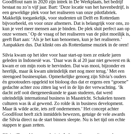
GoodHout nam in 2020 zijn intrek in De Werkplaats, het bedrijf
bestaat nu zo’n vijf jaar. Bart: ‘Deze locatie van het havenbedrijf, is
een geweldige plek voor het realiseren van onze pilotfabriek.
Makkelijk toegankelijk, voor studenten uit Delft en Rotterdam
bijvoorbeeld, en voor onze afnemers. Dat is belangrijk voor ons, zo
kun je veel meer mensen aan je binden. De plek sluit perfect aan op
onze wensen.’ Op de vraag of het realiseren van de pilot moeilijk is,
geeft Bart aan: ‘Als je het kan benoemen, kun je het realiseren.’
Aanpakken dus. Dat klinkt ons als Rotterdamse muziek in de oren!
Silvia kwam op het idee voor haar start-up toen ze enkele jaren
geleden in Indonesië was. ‘Daar was ik al 20 jaar niet geweest en ik
kwam er om mijn roots te hervinden. Dat was mooi, bijzonder en
heerlijk, maar ik kwam uiteindelijk met nog meer terug.’ Met een
steengoed businessplan. Opmerkelijke genoeg zijn Silvia’s ouders
én grootouders opgeleid tot bioloog dus dat er ergens een “groene”
gedachte achter zou zitten lag wel in de lijn der verwachting. ‘Ik
dacht zelf ooit diergeneeskunde te gaan studeren, dat werd
uiteindelijk international business in Maastricht. Schakelen tussen
culturen was ik al gewend. Zo rolde ik in business development.
Maar ik wilde actie, iets zelf ondernemen.’ Het concept achter
GoodHout heeft zich inmiddels bewezen, getuige de vele awards
die Silvia direct na de start binnen sleepte. Nu is het tijd om echte
stappen te gaan zetten.