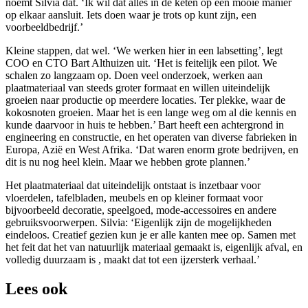
noemt Silvia dat. ‘Ik wil dat alles in de keten op een mooie manier
op elkaar aansluit. Iets doen waar je trots op kunt zijn, een
voorbeeldbedrijf.’
Kleine stappen, dat wel. ‘We werken hier in een labsetting’, legt
COO en CTO Bart Althuizen uit. ‘Het is feitelijk een pilot. We
schalen zo langzaam op. Doen veel onderzoek, werken aan
plaatmateriaal van steeds groter formaat en willen uiteindelijk
groeien naar productie op meerdere locaties. Ter plekke, waar de
kokosnoten groeien. Maar het is een lange weg om al die kennis en
kunde daarvoor in huis te hebben.’ Bart heeft een achtergrond in
engineering en constructie, en het operaten van diverse fabrieken in
Europa, Azië en West Afrika. ‘Dat waren enorm grote bedrijven, en
dit is nu nog heel klein. Maar we hebben grote plannen.’
Het plaatmateriaal dat uiteindelijk ontstaat is inzetbaar voor
vloerdelen, tafelbladen, meubels en op kleiner formaat voor
bijvoorbeeld decoratie, speelgoed, mode-accessoires en andere
gebruiksvoorwerpen. Silvia: ‘Eigenlijk zijn de mogelijkheden
eindeloos. Creatief gezien kun je er alle kanten mee op. Samen met
het feit dat het van natuurlijk materiaal gemaakt is, eigenlijk afval, en
volledig duurzaam is , maakt dat tot een ijzersterk verhaal.’
Lees ook