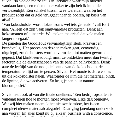
Silvia: ‘Ik voelde me zo thuis in Indonesië waar mijn moeder
vandaan komt, een reden om er vaker te zijn heb ik inmiddels
verwezenlijkt. Een schakel tussen twee werelden waarbij het
product zorgt dat er geld teruggaat naar de boeren, op basis van
afval!’
‘Van kokosbolster wordt lokaal soms wel iets gemaakt,’ vult Bart
aan. ‘Alleen dat zijn vaak laagwaardige producten. Denk aan
kokosmatten of tuinaarde. Wij maken materiaal dat vele malen
langer meegaat.’
De panelen die GoodHout vervaardigt zijn sterk, krasvast en
brandveilig. Het proces om deze te maken gaat, eenvoudig
uitgelegd, zo: de bolsters worden vermalen, tot matten gevormd en
geperst. Dat klinkt eenvoudig, maar ze ontdekten meer dan twintig
factoren die de eigenschappen van de panelen beïnvloeden. Denk
aan: de leeftijd van de noot, de locatie van de kokosboom, de
temperatuur en tijd om te persen. Silvia: ‘Het mooie is dat we alles
uit die kokosbolster halen. Waaronder de lijm die het materiaal bindt,
de lignine, die we activeren. Zo krijg je een puur natuur
biocomposiet.’
Silvia heeft ook al van die fraaie oneliners: ‘Een bedrijf opstarten is
vandaag leren hoe je morgen moet overleven. Elke dag opnieuw.
Wat wij hier maken noem ik het nieuwe bamboe, het is een
compleet nieuw materiaalcategorie!’ Daar ging jarenlang onderzoek
aan vooraf. En alles komt nu bij elkaar: business with a conscience,