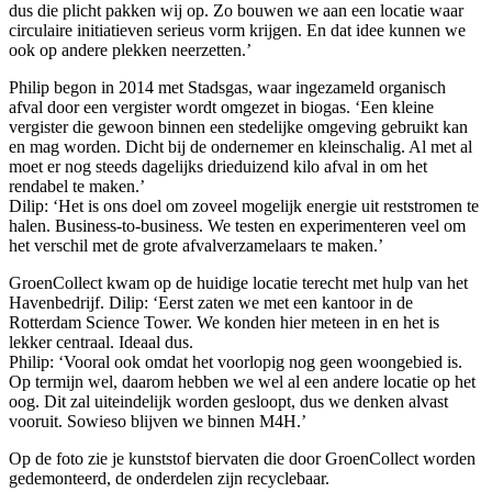
dus die plicht pakken wij op. Zo bouwen we aan een locatie waar
circulaire initiatieven serieus vorm krijgen. En dat idee kunnen we
ook op andere plekken neerzetten.’
Philip begon in 2014 met Stadsgas, waar ingezameld organisch
afval door een vergister wordt omgezet in biogas. ‘Een kleine
vergister die gewoon binnen een stedelijke omgeving gebruikt kan
en mag worden. Dicht bij de ondernemer en kleinschalig. Al met al
moet er nog steeds dagelijks drieduizend kilo afval in om het
rendabel te maken.’
Dilip: ‘Het is ons doel om zoveel mogelijk energie uit reststromen te
halen. Business-to-business. We testen en experimenteren veel om
het verschil met de grote afvalverzamelaars te maken.’
GroenCollect kwam op de huidige locatie terecht met hulp van het
Havenbedrijf. Dilip: ‘Eerst zaten we met een kantoor in de
Rotterdam Science Tower. We konden hier meteen in en het is
lekker centraal. Ideaal dus.
Philip: ‘Vooral ook omdat het voorlopig nog geen woongebied is.
Op termijn wel, daarom hebben we wel al een andere locatie op het
oog. Dit zal uiteindelijk worden gesloopt, dus we denken alvast
vooruit. Sowieso blijven we binnen M4H.’
Op de foto zie je kunststof biervaten die door GroenCollect worden
gedemonteerd, de onderdelen zijn recyclebaar.