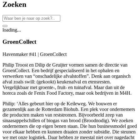
Zoeken
loading...
GroenCollect
Havenmaker #41 | GroenCollect
Philip Troost en Dilip de Gruijter vormen samen de directie van
GroenCollect. Een bedrijf gespecialiseerd in het ophalen en
verwerken van “onschadelijke afvalstoffen”. Denk aan organisch
afval zoals swill: (gekookt) keukenafval en etensresten.
Vergelijkbaar met groente-, fruit- en tuinafval. Maar dan uit de
horeca zoals de Fenix Food Factory, maar ook bedrijven in M4H.
Philip: ‘Alles gebeurt hier op de Keileweg. We bouwen er
gezamenlijk aan de Rotterdam Biohub. Een plek voor ondernemers
die producten maken van reststromen. Bijvoorbeeld zeep van
sinaasappelschillen of biogas van brood (Broodnodig). We zoeken
ondernemers die op eigen benen staan. Die hun businessmodel goed
voor elkaar hebben en kunnen draaien zonder subsidie. Die steunen
we met onze logistiek. Daar hebben ze meestal niet over nagedacht