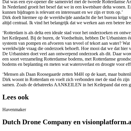
Dat was een eye-opener die samenviel met de tweede Rotterdamse Arc
In Nederland groeit het besef dat we in een kwetsbare delta wonen. En
kunnen bijdragen is relevant en interessant en we zijn er trots op.’
Dirk doelt hiermee op de wereldwijde aandacht die het bureau krijgt v
altijd centraal. Ik vind het belangrijk dat we werken aan een betere
‘Rotterdam is als delta een ideale stad voor het onderzoeken en ontwer
het Keilepand. Bij de buren, de Voedseltuin, hebben De Urbanisten één
systeem van pompen en afvoeren van teveel of tekort aan water? Wat als
wereldwijde vraag die onderzoek behoeft. Hoe mooi dat we dat hier
De Urbanisten doet veel aan ontwerpend onderzoek als dit. Daar wordt
een soort verzameling Rotterdamse bodems, met Rotterdamse grondsoo
bodems en beplanting en meten wat wateroverlast en droogte voor effe
‘Mensen als Daan Roosegaarde zetten M4H op de kaart, maar buitenla
Dirk woont in Rotterdam en voelt zich verbonden met de stad én zijn
samen. Zoals de debatreeks AANKEILEN in het Keilepand dat een groo
Lees ook
Havenmaker
Dutch Drone Company en visionplatform.a