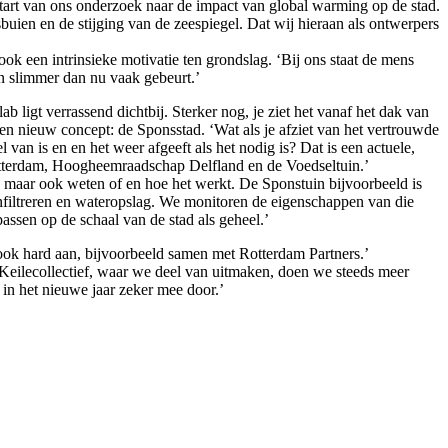
art van ons onderzoek naar de impact van global warming op de stad.
buien en de stijging van de zeespiegel. Dat wij hieraan als ontwerpers
ok een intrinsieke motivatie ten grondslag. ‘Bij ons staat de mens
en slimmer dan nu vaak gebeurt.’
 ligt verrassend dichtbij. Sterker nog, je ziet het vanaf het dak van
een nieuw concept: de Sponsstad. ‘Wat als je afziet van het vertrouwde
van is en en het weer afgeeft als het nodig is? Dat is een actuele,
otterdam, Hoogheemraadschap Delfland en de Voedseltuin.’
, maar ook weten of en hoe het werkt. De Sponstuin bijvoorbeeld is
filtreren en wateropslag. We monitoren de eigenschappen van die
ssen op de schaal van de stad als geheel.’
ok hard aan, bijvoorbeeld samen met Rotterdam Partners.’
Keilecollectief, waar we deel van uitmaken, doen we steeds meer
in het nieuwe jaar zeker mee door.’