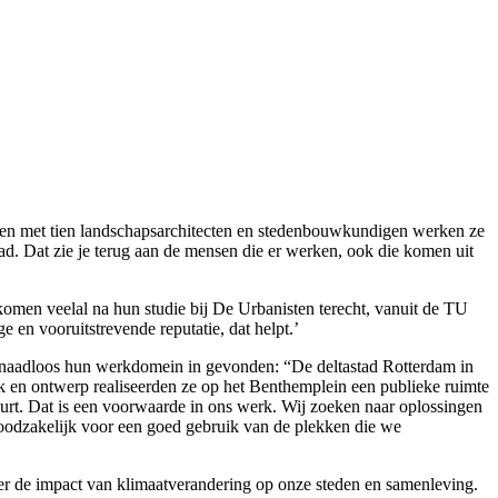
Samen met tien landschapsarchitecten en stedenbouwkundigen werken ze
d. Dat zie je terug aan de mensen die er werken, ook die komen uit
omen veelal na hun studie bij De Urbanisten terecht, vanuit de TU
en vooruitstrevende reputatie, dat helpt.’
r naadloos hun werkdomein in gevonden: “De deltastad Rotterdam in
k en ontwerp realiseerden ze op het Benthemplein een publieke ruimte
buurt. Dat is een voorwaarde in ons werk. Wij zoeken naar oplossingen
noodzakelijk voor een goed gebruik van de plekken die we
er de impact van klimaatverandering op onze steden en samenleving.