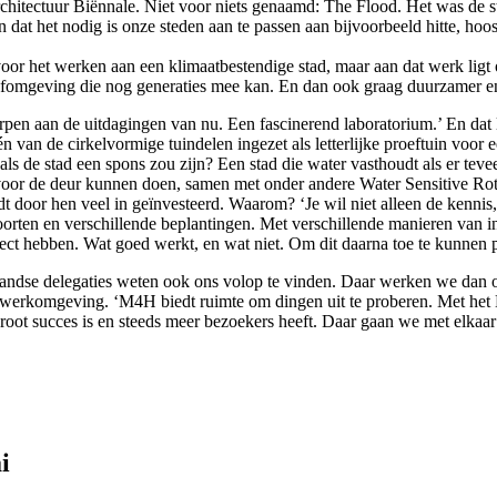
hitectuur Biënnale. Niet voor niets genaamd: The Flood. Het was de st
 dat het nodig is onze steden aan te passen aan bijvoorbeeld hitte, hoos
oor het werken aan een klimaatbestendige stad, maar aan dat werk ligt o
 leefomgeving die nog generaties mee kan. En dan ook graag duurzamer 
pen aan de uitdagingen van nu. Een fascinerend laboratorium.’ En dat lab
 van de cirkelvormige tuindelen ingezet als letterlijke proeftuin voor 
 de stad een spons zou zijn? Een stad die water vasthoudt als er teveel 
 voor de deur kunnen doen, samen met onder andere Water Sensitive R
 door hen veel in geïnvesteerd. Waarom? ‘Je wil niet alleen de kennis
rten en verschillende beplantingen. Met verschillende manieren van in
ct hebben. Wat goed werkt, en wat niet. Om dit daarna toe te kunnen pa
ndse delegaties weten ook ons volop te vinden. Daar werken we dan o
 werkomgeving. ‘M4H biedt ruimte om dingen uit te proberen. Met het 
t succes is en steeds meer bezoekers heeft. Daar gaan we met elkaar 
i