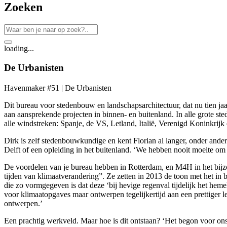
Zoeken
loading...
De Urbanisten
Havenmaker #51 | De Urbanisten
Dit bureau voor stedenbouw en landschapsarchitectuur, dat nu tien ja
aan aansprekende projecten in binnen- en buitenland. In alle grote 
alle windstreken: Spanje, de VS, Letland, Italië, Verenigd Koninkrijk
Dirk is zelf stedenbouwkundige en kent Florian al langer, onder and
Delft of een opleiding in het buitenland. ‘We hebben nooit moeite om
De voordelen van je bureau hebben in Rotterdam, en M4H in het bijz
tijden van klimaatverandering”. Ze zetten in 2013 de toon met het i
die zo vormgegeven is dat deze ‘bij hevige regenval tijdelijk het hem
voor klimaatopgaves maar ontwerpen tegelijkertijd aan een prettiger
ontwerpen.’
Een prachtig werkveld. Maar hoe is dit ontstaan? ‘Het begon voor on