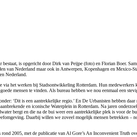
ar bestaat, is opgericht door Dirk van Peijpe (foto) en Florian Boer. 
steden van Nederland maar ook in Antwerpen, Kopenhagen en Mexico-Sta
 en Nederland.
ere via het werken bij Stadsontwikkeling Rotterdam. Hun medewerkers k
 goede mensen te vinden. Als bureau hebben we nou eenmaal een stevige 
onder: ‘Dit is een aantrekkelijke regio.’ En De Urbanisten hebben daa
n baanbrekende en iconische Waterplein in Rotterdam. Na jaren onderzoe
elwater bergt en die na de bui weer een aantrekkelijke plek is voor de 
 leefomgeving. Daarbij willen we zoveel mogelijk mensen betrekken – 
s rond 2005, met de publicatie van Al Gore’s An Inconvenient Truth ov