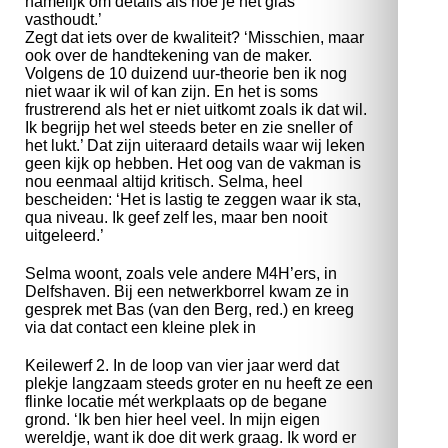
namelijk om details als hoe je het glas
vasthoudt.’
Zegt dat iets over de kwaliteit? ‘Misschien, maar
ook over de handtekening van de maker.
Volgens de 10 duizend uur-theorie ben ik nog
niet waar ik wil of kan zijn. En het is soms
frustrerend als het er niet uitkomt zoals ik dat wil.
Ik begrijp het wel steeds beter en zie sneller of
het lukt.’ Dat zijn uiteraard details waar wij leken
geen kijk op hebben. Het oog van de vakman is
nou eenmaal altijd kritisch. Selma, heel
bescheiden: ‘Het is lastig te zeggen waar ik sta,
qua niveau. Ik geef zelf les, maar ben nooit
uitgeleerd.’
Selma woont, zoals vele andere M4H’ers, in
Delfshaven. Bij een netwerkborrel kwam ze in
gesprek met Bas (van den Berg, red.) en kreeg
via dat contact een kleine plek in
Keilewerf 2. In de loop van vier jaar werd dat
plekje langzaam steeds groter en nu heeft ze een
flinke locatie mét werkplaats op de begane
grond. ‘Ik ben hier heel veel. In mijn eigen
wereldje, want ik doe dit werk graag. Ik word er