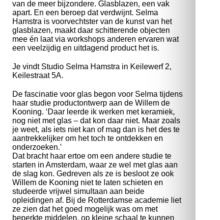
van de meer bijzondere. Glasblazen, een vak
apart. En een beroep dat verdwijnt. Selma
Hamstra is voorvechtster van de kunst van het
glasblazen, maakt daar schitterende objecten
mee én laat via workshops anderen ervaren wat
een veelzijdig en uitdagend product het is.
Je vindt Studio Selma Hamstra in Keilewerf 2,
Keilestraat 5A.
De fascinatie voor glas begon voor Selma tijdens
haar studie productontwerp aan de Willem de
Kooning. ‘Daar leerde ik werken met keramiek,
nog niet met glas – dat kon daar niet. Maar zoals
je weet, als iets niet kan of mag dan is het des te
aantrekkelijker om het toch te ontdekken en
onderzoeken.’
Dat bracht haar ertoe om een andere studie te
starten in Amsterdam, waar ze wel met glas aan
de slag kon. Gedreven als ze is besloot ze ook
Willem de Kooning niet te laten schieten en
studeerde vrijwel simultaan aan beide
opleidingen af. Bij de Rotterdamse academie liet
ze zien dat het goed mogelijk was om met
beperkte middelen, op kleine schaal te kunnen