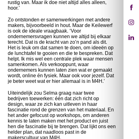
rustig van. Maar ik doe niet altijd alles alleen,
hoor.’
Zo ontstonden er samenwerkingen met andere
makers, bijvoorbeeld in hout. Maar de Keilewerf
is ook de ideale vraagbaak. ‘Voor
ondernemersvragen kunnen we altijd bij elkaar
terecht. Dat is de kracht van zo’n pand als dit.
Het is leuk om dat samen te doen, om ideeën op
de lunchtafel te gooien en die te bespreken. Dat
helpt. Ik mis wel een centrale plek waar mensen
samenkomen. Als verkooppunt, waar
ondernemers kunnen laten zien wat er gemaakt
wordt, online én fysiek. Maar ook voor jezelf. Dat
je beter weet wat er hier allemaal is in M4H.’
Uiteindelijk zou Selma graag naar twee
bedrijven toewerken: één dat zich richt op
design, waar ze zich kan uitleven in haar
fascinatie rond de grenzen van het materiaal. En
het ander gefocust op workshops, om anderen
kennis te laten maken met het product en juist
hen die fascinatie bij te brengen. Dat lijkt ons een
helder plan, dat naadloos past in de
makerscultuur van M4H.