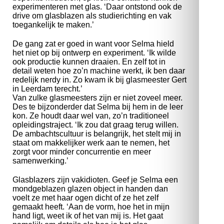
experimenteren met glas. ‘Daar ontstond ook de
drive om glasblazen als studierichting en vak
toegankelijk te maken.’
De gang zat er goed in want voor Selma hield
het niet op bij ontwerp en experiment. ‘Ik wilde
ook productie kunnen draaien. En zelf tot in
detail weten hoe zo’n machine werkt, ik ben daar
redelijk nerdy in. Zo kwam ik bij glasmeester Gert
in Leerdam terecht.’
Van zulke glasmeesters zijn er niet zoveel meer.
Des te bijzonderder dat Selma bij hem in de leer
kon. Ze houdt daar wel van, zo’n traditioneel
opleidingstraject. ‘Ik zou dat graag terug willen.
De ambachtscultuur is belangrijk, het stelt mij in
staat om makkelijker werk aan te nemen, het
zorgt voor minder concurrentie en meer
samenwerking.’
Glasblazers zijn vakidioten. Geef je Selma een
mondgeblazen glazen object in handen dan
voelt ze met haar ogen dicht of ze het zelf
gemaakt heeft. ‘Aan de vorm, hoe het in mijn
hand ligt, weet ik of het van mij is. Het gaat