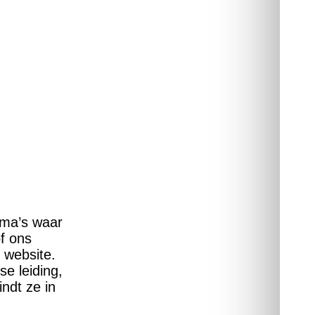
mma’s waar
f ons
 website.
e leiding,
indt ze in