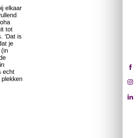
ij elkaar
vullend
loha
t tot
. ‘Dat is
at je
(in
 de
in
 echt
e plekken