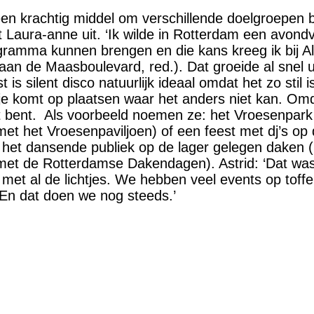
 een krachtig middel om verschillende doelgroepen b
t Laura-anne uit. ‘Ik wilde in Rotterdam een avond
ogramma kunnen brengen en die kans kreeg ik bij A
aan de Maasboulevard, red.). Dat groeide al snel ui
is silent disco natuurlijk ideaal omdat het zo stil is
je komt op plaatsen waar het anders niet kan. Omd
t bent. Als voorbeeld noemen ze: het Vroesenpark 
t het Vroesenpaviljoen) of een feest met dj’s op
het dansende publiek op de lager gelegen daken (
et de Rotterdamse Dakendagen). Astrid: ‘Dat was
 met al de lichtjes. We hebben veel events op toff
En dat doen we nog steeds.’