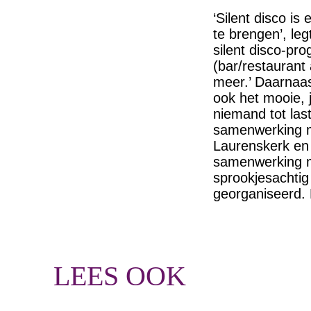
‘Silent disco is
te brengen’, leg
silent disco-pr
(bar/restaurant 
meer.’ Daarnaast 
ook het mooie, 
niemand tot las
samenwerking me
Laurenskerk en 
samenwerking m
sprookjesachtig
georganiseerd. 
LEES OOK