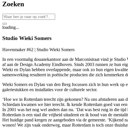
Zoeken
loading...
Studio Wieki Somers
Havenmaker #62 | Studio Wieki Somers
In een voormalig douanekantoor aan de Marconistraat vind je Studio 
af aan de Design Academy Eindhoven. Sinds 2003 runnen ze hun eigen
Wieki en Dylan hebben overlappende, maar ook zo hun eigen kwaliteit
samenwerking resulteert in poëtische producten die zich kenmerken d
Wieki Somers en Dylan van den Berg focussen zich in hun werk op een 
galeriestukken en installaties voor de culturele sector.
‘Hoe we in Rotterdam terecht zijn gekomen? Na ons afstuderen aan de
Schiedam kwamen we hier terecht. Ik kende Rotterdam goed van een s
In 2001 was het nog wel anders dan nu. ‘Dat was best ruig in die tijd 
Rotterdam is een stad die vrijheid uitademt en ik houd van de mentalit
Het huidige pand kregen ze aangeboden via de gemeente. ‘Kijkend na
wonen! We zijn vaak onderweg, maar Rotterdam is toch onze thuisha