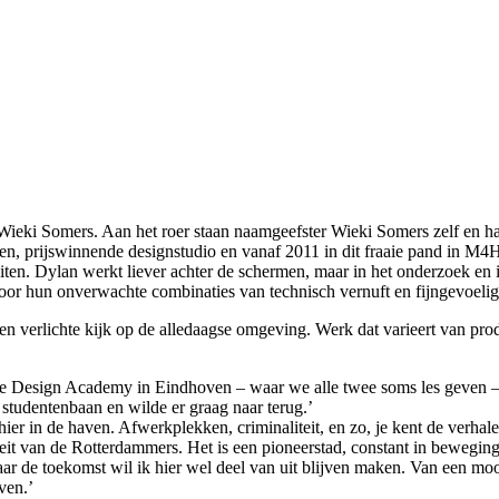
Wieki Somers. Aan het roer staan naamgeefster Wieki Somers zelf en ha
, prijswinnende designstudio en vanaf 2011 in dit fraaie pand in M4
en. Dylan werkt liever achter de schermen, maar in het onderzoek en i
oor hun onverwachte combinaties van technisch vernuft en fijngevoelig
verlichte kijk op de alledaagse omgeving. Werk dat varieert van product
 Design Academy in Eindhoven – waar we alle twee soms les geven – wil
tudentenbaan en wilde er graag naar terug.’
hier in de haven. Af
werkplekken, criminaliteit, en zo, je kent de verhale
eit van de Rotterdammers. Het is een pioneerstad, constant in beweging.
ar de toekomst wil ik hier wel deel van uit blijven maken. Van een mo
ven.’