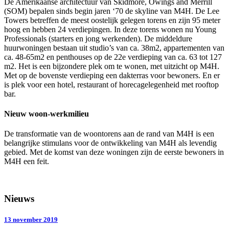
De Amerikaanse architectuur van Skidmore, Owings and Merrill
(SOM) bepalen sinds begin jaren ‘70 de skyline van M4H. De Lee
Towers betreffen de meest oostelijk gelegen torens en zijn 95 meter
hoog en hebben 24 verdiepingen. In deze torens wonen nu Young
Professionals (starters en jong werkenden). De middeldure
huurwoningen bestaan uit studio’s van ca. 38m2, appartementen van
ca. 48-65m2 en penthouses op de 22e verdieping van ca. 63 tot 127
m2. Het is een bijzondere plek om te wonen, met uitzicht op M4H.
Met op de bovenste verdieping een dakterras voor bewoners. En er
is plek voor een hotel, restaurant of horecagelegenheid met rooftop
bar.
Nieuw woon-werkmilieu
De transformatie van de woontorens aan de rand van M4H is een
belangrijke stimulans voor de ontwikkeling van M4H als levendig
gebied. Met de komst van deze woningen zijn de eerste bewoners in
M4H een feit.
Nieuws
13 november 2019