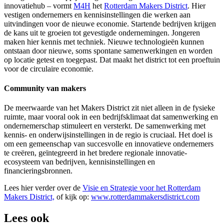
innovatiehub – vormt
M4H
het
Rotterdam Makers District
. Hier
vestigen ondernemers en kennisinstellingen die werken aan
uitvindingen voor de nieuwe economie. Startende bedrijven krijgen
de kans uit te groeien tot gevestigde ondernemingen. Jongeren
maken hier kennis met techniek. Nieuwe technologieën kunnen
ontstaan door nieuwe, soms spontane samenwerkingen en worden
op locatie getest en toegepast. Dat maakt het district tot een proeftuin
voor de circulaire economie.
Community van makers
De meerwaarde van het Makers District zit niet alleen in de fysieke
ruimte, maar vooral ook in een bedrijfsklimaat dat samenwerking en
ondernemerschap stimuleert en versterkt. De samenwerking met
kennis- en onderwijsinstellingen in de regio is cruciaal. Het doel is
om een gemeenschap van succesvolle en innovatieve ondernemers
te creëren, geïntegreerd in het bredere regionale innovatie-
ecosysteem van bedrijven, kennisinstellingen en
financieringsbronnen.
Lees hier verder over de
Visie en Strategie voor het Rotterdam
Makers District,
of kijk op:
www.rotterdammakersdistrict.com
Lees ook