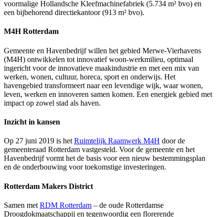
voormalige Hollandsche Kleefmachinefabriek (5.734 m² bvo) en
een bijbehorend directiekantoor (913 m² bvo).
M4H Rotterdam
Gemeente en Havenbedrijf willen het gebied Merwe-Vierhavens
(M4H) ontwikkelen tot innovatief woon-werkmilieu, optimaal
ingericht voor de innovatieve maakindustrie en met een mix van
werken, wonen, cultuur, horeca, sport en onderwijs. Het
havengebied transformeert naar een levendige wijk, waar wonen,
leven, werken en innoveren samen komen. Een energiek gebied met
impact op zowel stad als haven.
Inzicht in kansen
Op 27 juni 2019 is het
Ruimtelijk Raamwerk M4H
door de
gemeenteraad Rotterdam vastgesteld. Voor de gemeente en het
Havenbedrijf vormt het de basis voor een nieuw bestemmingsplan
en de onderbouwing voor toekomstige investeringen.
Rotterdam Makers District
Samen met
RDM Rotterdam
– de oude Rotterdamse
Droogdokmaatschappij en tegenwoordig een florerende