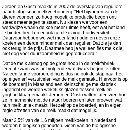
Jeroen en Gusta maakte in 2007 de overstap van reguliere
naar biologische melkveehouderij. “Het bijvoeren van de
dieren voor een zo hoog mogelijke productie begon ons
steeds meer tegen te staan. Nu kiezen we voor een
werkwijze waarin de koe meer ruimte heeft, eet wat het land
te bieden heeft en er ook ruimte is voor biodiversiteit.
Daarvoor hebben we wel meer land nodig en geven onze
koeien een derde minder melk dan regulier. Dat zie je dan
ook terug in de prijs. Daarmee heb je wel een fles melk die
met oog voor duurzaamheid is geproduceerd.”
Dat de melk alsnog op de grote hoop in de melkfabriek
terecht kwam was het volgende wat dwars begon te zitten.
Na een lange voorbereiding is dus nu ook de stap naar het
op eigen erf verzuivelen van de melk gemaakt. Hiervoor is op
de boerderij in Maasland een kleinschalige melkfabriek
ingericht en worden wekelijks glazen flessen melk en
yoghurt klaargemaakt. Jeroen en Gusta willen laten zien hoe
ze in harmonie met de natuur boeren en laten proeven wat
hun melk uniek maakt. Het zelf op de boerderij en in eigen
regio afzetten van de melk maakt dat mogelijk.
Maar 2,5% van de 1,6 miljoen melkkoeien in Nederland
worden biologisch gehouden. Geen van de biologische