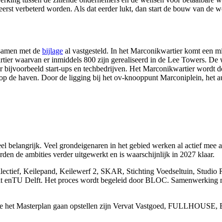
erst verbeterd worden. Als dat eerder lukt, dan start de bouw van de 
amen met de
bijlage
al vastgesteld
.
In het
Marconikwartier
komt een mi
tier
waarvan er
inmiddels
800 zijn gerealiseerd in de Lee Towers.
De w
 bijvoorbeeld
start-ups
en
techbedrijven
.
Het
Marconikwartier
wordt d
 op de haven. Door de ligging bij het ov-knooppunt
Marconiplein
, het 
l belangrijk. Veel grondeigenaren in het gebied werken al actief mee
en de ambities verder uitgewerkt en is waarschijnlijk in 2027 klaar.
ecollectief, Keilepand, Keilewerf 2, SKAR, Stichting Voedseltuin, Stu
it enTU Delft. Het proces wordt begeleid door BLOC. Samenwerking met 
nte het Masterplan gaan opstellen zijn Vervat Vastgoed, FULLHOUSE