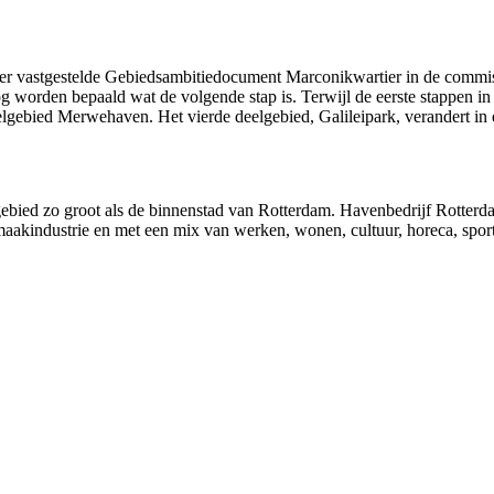
der vastgestelde Gebiedsambitiedocument Marconikwartier in de commi
og worden bepaald wat de volgende stap is.
Terwijl de eerste stappen i
deelgebied Merwehaven.
Het vierde
deelgebied, Galileipark, verandert i
ebied zo groot als de binnenstad van Rotterdam. Havenbedrijf Rotter
 maakindustrie en met een mix van werken, wonen, cultuur, horeca, sp