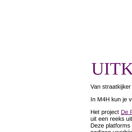
UITK
Van straatkijke
In M4H kun je v
Het project
De R
uit een reeks u
Deze platforms 