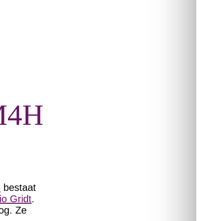
M4H
e
bestaat
io Gridt
.
og. Ze