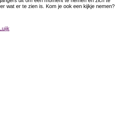
jgangers uit om een moment te nemen en zich te
r wat er te zien is. Kom je ook een kijkje nemen?
Luijk