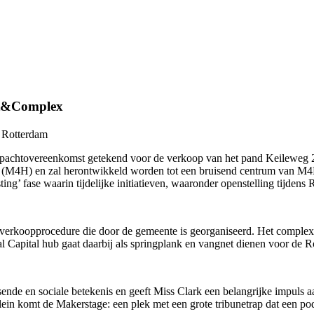
st&Complex
e Rotterdam
rfpachtovereenkomst getekend voor de verkoop van het pand Keileweg 
 (M4H) en zal herontwikkeld worden tot een bruisend centrum van M4H m
ting’ fase waarin tijdelijke initiatieven, waaronder openstelling tijden
 verkoopprocedure die door de gemeente is georganiseerd. Het complex
l Capital hub gaat daarbij als springplank en vangnet dienen voor de 
ende en sociale betekenis en geeft Miss Clark een belangrijke impuls a
ein komt de Makerstage: een plek met een grote tribunetrap dat een po