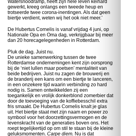
Watersnoodramp, heeft zijn hele leven keihard
gewerkt, kreeg onlangs een tweede heup en
trotseerde twee corona-inentingen. Als dat geen
biertje verdient, weten wij het ook niet meer.’
De Hubertus Cornelis is vanaf vrijdag 4 juni, op
Nationale Opa en Oma dag, verkrijgbaar bij meer
dan 20 horecagelegenheden in Rotterdam.
Pluk de dag. Juist nu.
De unieke samenwerking tussen de twee
Rotterdamse ondernemingen kent zijn oorsprong
bij de ‘niet lullen maar poetsen’ mentaliteit van
beide bedrijven. Juist nu zagen de brouwerij en
de branderij een kans om een biertje te lanceren,
in een onzekere tijd waarin verbinding zo hard
nodig is. Samen ontwikkelden zij een
toegankelijk en vrolijk donkerblond zomerbier dat
door de toevoeging van de koffiebesschil extra
fris smaakt. De Hubertus Cornelis knalt je glas
uit. Het biertje staat met zijn naam en power zo
symbool voor het doorzettingsvermogen en de
levenskracht van de generaties boven ons. Het
roept tegelijkertijd op om stil te staan bij de kleine
geluksmomenten.
Carpe diem.
Nu is dat