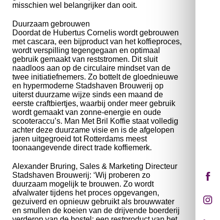
misschien wel belangrijker dan ooit.
Duurzaam gebrouwen
Doordat de Hubertus Cornelis wordt gebrouwen
met cascara, een bijproduct van het koffieproces,
wordt verspilling tegengegaan en optimaal
gebruik gemaakt van reststromen. Dit sluit
naadloos aan op de circulaire mindset van de
twee initiatiefnemers. Zo bottelt de gloednieuwe
en hypermoderne Stadshaven Brouwerij op
uiterst duurzame wijze sinds een maand de
eerste craftbiertjes, waarbij onder meer gebruik
wordt gemaakt van zonne-energie en oude
scooteraccu’s. Man Met Bril Koffie staat volledig
achter deze duurzame visie en is de afgelopen
jaren uitgegroeid tot Rotterdams meest
toonaangevende direct trade koffiemerk.
Alexander Bruring, Sales & Marketing Directeur
Stadshaven Brouwerij: ‘Wij proberen zo
duurzaam mogelijk te brouwen. Zo wordt
afvalwater tijdens het proces opgevangen,
gezuiverd en opnieuw gebruikt als brouwwater
en smullen de koeien van de drijvende boerderij
verderop van de bostel: een restproduct van het