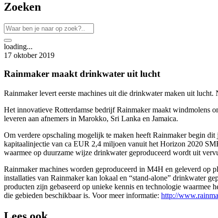
Zoeken
loading...
17 oktober 2019
Rainmaker maakt drinkwater uit lucht
Rainmaker levert eerste machines uit die drinkwater maken uit lucht.
Het innovatieve Rotterdamse bedrijf Rainmaker maakt windmolens om g
leveren aan afnemers in Marokko, Sri Lanka en Jamaica.
Om verdere opschaling mogelijk te maken heeft Rainmaker begin dit ja
kapitaalinjectie van ca EUR 2,4 miljoen vanuit het Horizon 2020 SM
waarmee op duurzame wijze drinkwater geproduceerd wordt uit vervu
Rainmaker machines worden geproduceerd in M4H en geleverd op plekke
installaties van Rainmaker kan lokaal en “stand-alone” drinkwater gep
producten zijn gebaseerd op unieke kennis en technologie waarmee he
die gebieden beschikbaar is. Voor meer informatie:
http://www.rain
Lees ook