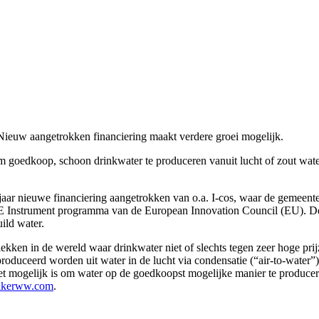
 Nieuw aangetrokken financiering maakt verdere groei mogelijk.
oedkoop, schoon drinkwater te produceren vanuit lucht of zout water.
ar nieuwe financiering aangetrokken van o.a. I-cos, waar de gemeente 
E Instrument programma van de European Innovation Council (EU). Deze
ild water.
n in de wereld waar drinkwater niet of slechts tegen zeer hoge prijz
roduceerd worden uit water in de lucht via condensatie (“air-to-water”
t mogelijk is om water op de goedkoopst mogelijke manier te producere
makerww.com
.