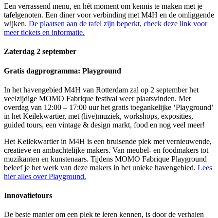
Een verrassend menu, en hét moment om kennis te maken met je
tafelgenoten. Een diner voor verbinding met M4H en de omliggende
wijken.
De plaatsen aan de tafel zijn beperkt, check deze link voor
meer tickets en informatie.
Zaterdag 2 september
Gratis dagprogramma: Playground
In het havengebied M4H van Rotterdam zal op 2 september het
veelzijdige MOMO Fabrique festival weer plaatsvinden. Met
overdag van 12:00 – 17:00 uur het gratis toegankelijke ‘Playground’
in het Keilekwartier, met (live)muziek, workshops, exposities,
guided tours, een vintage & design markt, food en nog veel meer!
Het Keilekwartier in M4H is een bruisende plek met vernieuwende,
creatieve en ambachtelijke makers. Van meubel- en foodmakers tot
muzikanten en kunstenaars. Tijdens MOMO Fabrique Playground
beleef je het werk van deze makers in het unieke havengebied.
Lees
hier alles over Playground.
Innovatietours
De beste manier om een plek te leren kennen, is door de verhalen