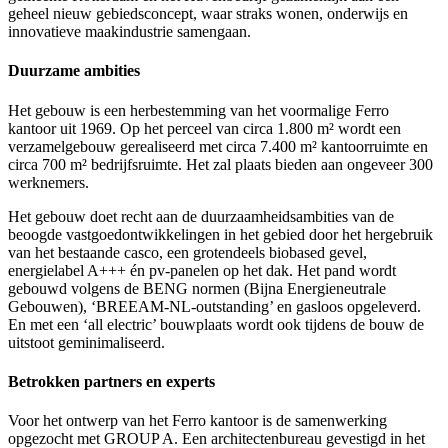
geheel nieuw gebiedsconcept, waar straks wonen, onderwijs en
innovatieve maakindustrie samengaan.
Duurzame ambities
Het gebouw is een herbestemming van het voormalige Ferro
kantoor uit 1969. Op het perceel van circa 1.800 m² wordt een
verzamelgebouw gerealiseerd met circa 7.400 m² kantoorruimte en
circa 700 m² bedrijfsruimte. Het zal plaats bieden aan ongeveer 300
werknemers.
Het gebouw doet recht aan de duurzaamheidsambities van de
beoogde vastgoedontwikkelingen in het gebied door het hergebruik
van het bestaande casco, een grotendeels biobased gevel,
energielabel A+++ én pv-panelen op het dak. Het pand wordt
gebouwd volgens de BENG normen (Bijna Energieneutrale
Gebouwen), ‘BREEAM-NL-outstanding’ en gasloos opgeleverd.
En met een ‘all electric’ bouwplaats wordt ook tijdens de bouw de
uitstoot geminimaliseerd.
Betrokken partners en experts
Voor het ontwerp van het Ferro kantoor is de samenwerking
opgezocht met GROUP A. Een architectenbureau gevestigd in het