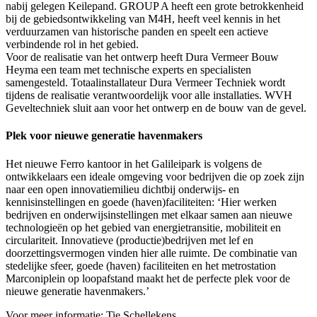
nabij gelegen Keilepand. GROUP A heeft een grote betrokkenheid
bij de gebiedsontwikkeling van M4H, heeft veel kennis in het
verduurzamen van historische panden en speelt een actieve
verbindende rol in het gebied.
Voor de realisatie van het ontwerp heeft Dura Vermeer Bouw
Heyma een team met technische experts en specialisten
samengesteld. Totaalinstallateur Dura Vermeer Techniek wordt
tijdens de realisatie verantwoordelijk voor alle installaties. WVH
Geveltechniek sluit aan voor het ontwerp en de bouw van de gevel.
Plek voor nieuwe generatie havenmakers
Het nieuwe Ferro kantoor in het Galileipark is volgens de
ontwikkelaars een ideale omgeving voor bedrijven die op zoek zijn
naar een open innovatiemilieu dichtbij onderwijs- en
kennisinstellingen en goede (haven)faciliteiten: ‘Hier werken
bedrijven en onderwijsinstellingen met elkaar samen aan nieuwe
technologieën op het gebied van energietransitie, mobiliteit en
circulariteit. Innovatieve (productie)bedrijven met lef en
doorzettingsvermogen vinden hier alle ruimte. De combinatie van
stedelijke sfeer, goede (haven) faciliteiten en het metrostation
Marconiplein op loopafstand maakt het de perfecte plek voor de
nieuwe generatie havenmakers.’
Voor meer informatie: Tie Schellekens,