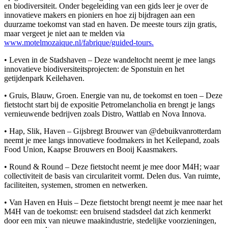
en biodiversiteit. Onder begeleiding van een gids leer je over de
innovatieve makers en pioniers en hoe zij bijdragen aan een
duurzame toekomst van stad en haven. De meeste tours zijn gratis,
maar vergeet je niet aan te melden via
www.motelmozaique.nl/fabrique/guided-tours.
• Leven in de Stadshaven – Deze wandeltocht neemt je mee langs
innovatieve biodiversiteitsprojecten: de Sponstuin en het
getijdenpark Keilehaven.
• Gruis, Blauw, Groen. Energie van nu, de toekomst en toen – Deze
fietstocht start bij de expositie Petromelancholia en brengt je langs
vernieuwende bedrijven zoals Distro, Wattlab en Nova Innova.
• Hap, Slik, Haven – Gijsbregt Brouwer van @debuikvanrotterdam
neemt je mee langs innovatieve foodmakers in het Keilepand, zoals
Food Union, Kaapse Brouwers en Booij Kaasmakers.
• Round & Round – Deze fietstocht neemt je mee door M4H; waar
collectiviteit de basis van circulariteit vormt. Delen dus. Van ruimte,
faciliteiten, systemen, stromen en netwerken.
• Van Haven en Huis – Deze fietstocht brengt neemt je mee naar het
M4H van de toekomst: een bruisend stadsdeel dat zich kenmerkt
door een mix van nieuwe maakindustrie, stedelijke voorzieningen,