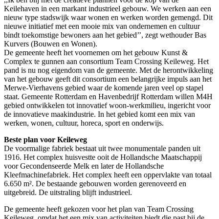
Keilehaven in een markant industrieel gebouw. We werken aan een
nieuw type stadswijk waar wonen en werken worden gemengd. Dit
nieuwe initiatief met een mooie mix van ondernemen en cultuur
bindt toekomstige bewoners aan het gebied’’, zegt wethouder Bas
Kurvers (Bouwen en Wonen).
De gemeente heeft het voornemen om het gebouw Kunst &
Complex te gunnen aan consortium Team Crossing Keileweg. Het
pand is nu nog eigendom van de gemeente. Met de herontwikkeling
van het gebouw geeft dit consortium een belangrijke impuls aan het
Merwe-Vierhavens gebied waar de komende jaren veel op stapel
staat. Gemeente Rotterdam en Havenbedrijf Rotterdam willen M4H
gebied ontwikkelen tot innovatief woon-werkmilieu, ingericht voor
de innovatieve maakindustrie. In het gebied komt een mix van
werken, wonen, cultuur, horeca, sport en onderwijs.
Beste plan voor Keileweg
De voormalige fabriek bestaat uit twee monumentale panden uit
1916. Het complex huisvestte ooit de Hollandsche Maatschappij
voor Gecondenseerde Melk en later de Hollandsche
Kleefmachinefabriek. Het complex heeft een oppervlakte van totaal
6.650 m². De bestaande gebouwen worden gerenoveerd en
uitgebreid. De uitstraling blijft industrieel.
De gemeente heeft gekozen voor het plan van Team Crossing
Keileweg, omdat het een mix van activiteiten biedt die past bij de