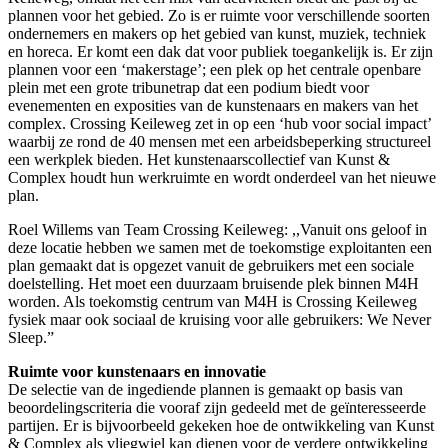
plannen voor het gebied. Zo is er ruimte voor verschillende soorten
ondernemers en makers op het gebied van kunst, muziek, techniek
en horeca. Er komt een dak dat voor publiek toegankelijk is. Er zijn
plannen voor een ‘makerstage’; een plek op het centrale openbare
plein met een grote tribunetrap dat een podium biedt voor
evenementen en exposities van de kunstenaars en makers van het
complex. Crossing Keileweg zet in op een ‘hub voor social impact’
waarbij ze rond de 40 mensen met een arbeidsbeperking structureel
een werkplek bieden. Het kunstenaarscollectief van Kunst &
Complex houdt hun werkruimte en wordt onderdeel van het nieuwe
plan.
Roel Willems van Team Crossing Keileweg: ,,Vanuit ons geloof in
deze locatie hebben we samen met de toekomstige exploitanten een
plan gemaakt dat is opgezet vanuit de gebruikers met een sociale
doelstelling. Het moet een duurzaam bruisende plek binnen M4H
worden. Als toekomstig centrum van M4H is Crossing Keileweg
fysiek maar ook sociaal de kruising voor alle gebruikers: We Never
Sleep.”
Ruimte voor kunstenaars en innovatie
De selectie van de ingediende plannen is gemaakt op basis van
beoordelingscriteria die vooraf zijn gedeeld met de geïnteresseerde
partijen. Er is bijvoorbeeld gekeken hoe de ontwikkeling van Kunst
& Complex als vliegwiel kan dienen voor de verdere ontwikkeling