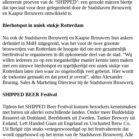
allereerste proeven van de ‘SHIPPED’: een gerookt märzen biertje
dat speciaal voor deze gelegenheid door de Stadshaven Brouwerij
en Kaapse Brouwers ontwikkeld is.
Bierhotspot in uniek stukje Rotterdam
Nu ook de Stadshaven Brouwerij en Kaapse Brouwers hun ankers
definitief in M4H uitgegooid, was het voor de twee grootste
brouwerijen van Rotterdam de hoogste tijd om een gezamenlijk
bierfestival te organiseren in dit opkomende deel van de stad. “Wij
willen iedereen zo op een toegankelijke manier kennis laten maken
met een nieuwe bierhotspot en tegelijkertijd een uniek stukje van
Rotterdam laten zien waar zo ongelooflijk veel gebeurt. Hier wordt
de toekomst gemaakt en dat proef je overal”, aldus Alexander
Bruring, Sales & Marketing Directeur bij de Stadshaven Brouwerij.
SHIPPED BEER Festival
Tijdens het SHIPPED Beer Festival kunnen bezoekers kennismaken
met bieren uit allerlei verschillende landen. Onder meer Buddelship
Brauerei uit Duitsland, Beerbliotek uit Zweden, Tanker Brewery uit
Estland, Left Handed Giant uit Engeland en Uncharted Brew Co.
Uit België zijn straks vertegenwoordigd op het festivalterrein dat
wordt opgebouwd op het terras van de Stadshaven Brouwerij. Alle