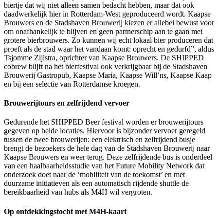
biertje dat wij niet alleen samen bedacht hebben, maar dat ook
daadwerkelijk hier in Rotterdam-West geproduceerd wordt. Kaapse
Brouwers en de Stadshaven Brouwerij kiezen er allebei bewust voor
om onafhankelijk te blijven en geen partnerschip aan te gaan met
grotere bierbrouwers. Zo kunnen wij echt lokaal bier produceren dat
proeft als de stad waar het vandaan komt: oprecht en gedurfd”, aldus
Tsjomme Zijlstra, oprichter van Kaapse Brouwers. De SHIPPED
cobrew blijft na het bierfestival ook verkrijgbaar bij de Stadshaven
Brouwerij Gastropub, Kaapse Maria, Kaapse Will’ns, Kaapse Kaap
en bij een selectie van Rotterdamse kroegen.
Brouwerijtours en zelfrijdend vervoer
Gedurende het SHIPPED Beer festival worden er brouwerijtours
gegeven op beide locaties. Hiervoor is bijzonder vervoer geregeld
tussen de twee brouwerijen: een elektrisch en zelfrijdend busje
brengt de bezoekers de hele dag van de Stadshaven Brouwerij naar
Kaapse Brouwers en weer terug. Deze zelfrijdende bus is onderdeel
van een haalbaarheidsstudie van het Future Mobility Network dat
onderzoek doet naar de ‘mobiliteit van de toekomst’ en met
duurzame initiatieven als een automatisch rijdende shuttle de
bereikbaarheid van hubs als M4H wil vergroten.
Op ontdekkingstocht met M4H-kaart