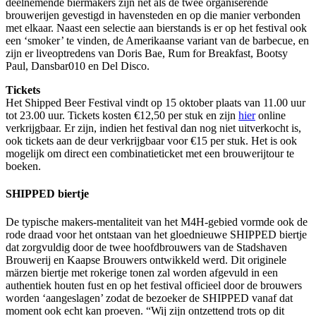
deelnemende biermakers zijn net als de twee organiserende
brouwerijen gevestigd in havensteden en op die manier verbonden
met elkaar. Naast een selectie aan bierstands is er op het festival ook
een ‘smoker’ te vinden, de Amerikaanse variant van de barbecue, en
zijn er liveoptredens van Doris Bae, Rum for Breakfast, Bootsy
Paul, Dansbar010 en Del Disco.
Tickets
Het Shipped Beer Festival vindt op 15 oktober plaats van 11.00 uur
tot 23.00 uur. Tickets kosten €12,50 per stuk en zijn
hier
online
verkrijgbaar. Er zijn, indien het festival dan nog niet uitverkocht is,
ook tickets aan de deur verkrijgbaar voor €15 per stuk. Het is ook
mogelijk om direct een combinatieticket met een brouwerijtour te
boeken.
SHIPPED biertje
De typische makers-mentaliteit van het M4H-gebied vormde ook de
rode draad voor het ontstaan van het gloednieuwe SHIPPED biertje
dat zorgvuldig door de twee hoofdbrouwers van de Stadshaven
Brouwerij en Kaapse Brouwers ontwikkeld werd. Dit originele
märzen biertje met rokerige tonen zal worden afgevuld in een
authentiek houten fust en op het festival officieel door de brouwers
worden ‘aangeslagen’ zodat de bezoeker de SHIPPED vanaf dat
moment ook echt kan proeven. “Wij zijn ontzettend trots op dit